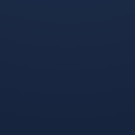
理位置北马其顿位于欧洲东南部的巴尔
干半岛中部，是一个南欧内陆国它东临
保加利亚，北连塞尔维亚，西接阿尔巴
尼亚，南。 北马其顿位于巴尔干半岛中
部bull地理位置它是一个东南欧的内陆国家，周边与多个国家接壤其
东邻保加利亚，南毗希腊 ，西接阿尔巴尼亚，北靠塞尔维亚bull区域
特点处于巴尔干半岛这一特殊区域，北马其顿在地...
Read More
>
开云下载-切尔西主场迎战水晶宫，争取胜利
2025
06-28
开云
实时新闻
围观434次
0 条评
论
切尔西过去4场主场联赛只有1场胜利1胜
1平2负，一共丢掉10球，与此前13场主
场联赛的丢球数相同卢卡库过去2场联赛
打进3球；数据前瞻曼联五天之内第二次