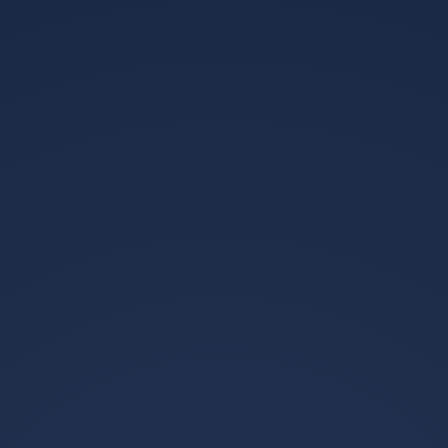
林赫塔勒沃库森汉堡拜仁慕尼黑等劲
旅，2009年夏天在萨尔茨堡红牛退役俱
乐部层面拥有6个奖杯，2003年随拜仁包
揽德甲+德国杯冠军尼科科瓦奇代表克罗地亚出场83次进14球，以主
力身份参加过20022008年间的2届世界杯和2届欧洲杯。 90年代，尤
戈维奇1991和拉易1992继续延续着南美足球的强势塞雷佐1993阿萨德
1994和布林德1995分别在萨斯菲尔德阿贾克斯和尤文图斯取得了佳绩
皮耶罗1996穆勒199...
Read More
>
开云APP-NBA东部决赛如火如荼展开，豪强
2025
06-29
互拼
开云
开云动态
围观360次
0 条评
论
1、在这一年与亚特兰大鹰队的东部半决
赛里，伯德和鹰队的Dominique Wilkins第
四节互拼得分的决斗场面堪称经典，伯