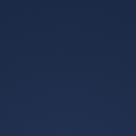
成绩是2002年的韩国队获得第四名，那
届世界杯韩国作为两个东道主之一，在
几场充满争议的比赛淘汰对手，最终获
得第四名世界杯亚洲哪6个国家参赛亚洲
共有六支球队参赛，创下最高纪录，成
为除欧洲之外参赛球队最多的大洲除了
东道主卡塔尔之外，亚洲还有伊朗韩
国。...
Read More
>
开云体育登录-世界杯女子足球比赛即将开始
2025
08-27
开云
开云动态
围观261次
0 条评
论
女足世界杯国际足联女子世界杯FIFA
Women#39s World Cup，简称女足世界
杯，是一项由国际足联FIFA主办旗下会员协会参加的赛事，赛事冠