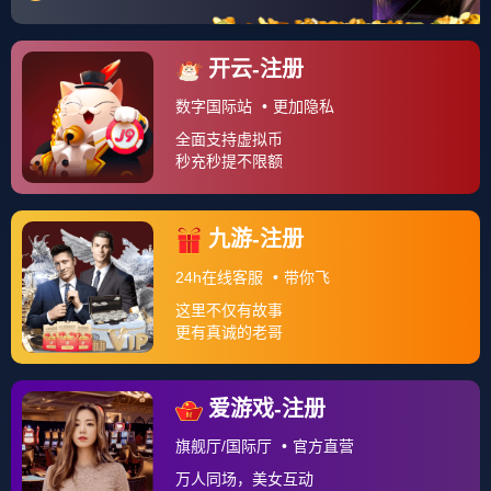
开云体育下载-包含尤文客场大胜，拉齐奥实
2025
08-29
力逐渐褪去的词条
NEW
开云
开云集团
围观339次
0 条评
论
北京时间11月8日1930分，意甲早场的焦
点比赛，拉齐奥主场迎战尤文图斯拉齐
奥方面，因莫比莱斯特拉科沙和卢卡斯
雷瓦三人新冠检测结果反复，无缘本场
比赛博努奇将迎来自己的尤文生涯第400场比赛的里程碑拉齐奥首发
25雷纳3路易斯费利佩26拉杜33阿切尔比10阿尔贝托21米林科维奇
32。 9900赛季意甲最后一轮 尤文图斯01佩鲁贾那个时代的经典战役
尤文图斯和拉齐奥在争夺冠军的战役中杀到了最后一轮末战，尤文图
斯只要客场战胜佩鲁贾就将夺冠，结果在雷纳托库里球场，大雨之
中，科利纳不肯推...
Read More
>
开云体育官方网站-罗马客场不败劲敌，会带
2025