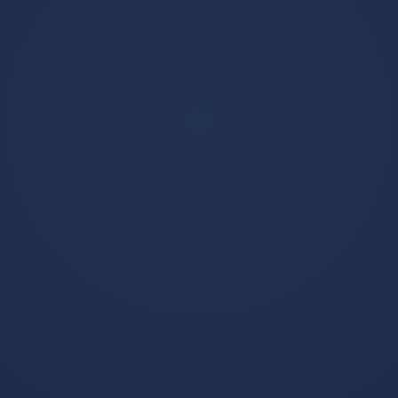
军一般被视为女子足球最高荣誉首届女足世界杯于1991年在中国广东
广州佛山中山江门四个城市举行，之后每4年举办一次2020年6月25日
晚，国际足联理事。 如果中国女足能顺利闯入16强赛，如果以小组
第2晋级，将面对B组的头名球队，有可能是加拿大或者澳大利亚女
足简介国际足联女子世界杯FIFA Women#39s World Cup...
Read More
>
开云体育下载-活塞胜步行者，格兰特高效贡
2025
08-27
献十八分
开云
开云集团
围观299次
0 条评
论
1、来到新东家，古德里奇反而拿出更加
出色的表现，当赛季他场均贡献238分54
篮板64助攻，并且生涯首次入选全明星
1970年夏天，古德里奇在交易中被送回
湖人，这次回归让他从紫金军团的核心球员，回归后的第二年他就帮