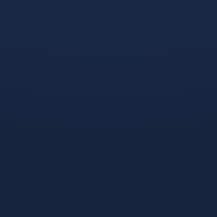
门，“哇，球进了！”我们队的同学们立刻欢呼起来上半场的比；主要
冲突伊森·亨特在任务中遭遇了前所未有的挑战，从维也纳到卡萨布
兰加，他经历了军机上的千钧一发和深水危机等重重困难在这个过程
中，他的脱身能力全球游走技巧以及正义信念都受到了...
Read More
>
开云体育登录-法国对阵克罗地亚：双雄会晤
2025
08-27
开云
实时新闻
围观263次
0 条评
论
罗伯特·雅尔尼，克罗地亚建队早期的招
牌人物，出现在左路的全能球员，可以
司职左路任何一个位置，个人速度奇快
冲击力强，职业生涯曾先后在哈伊杜克
巴里都灵尤文图斯皇家贝蒂斯考文垂皇家马德里拉斯帕尔马斯帕纳辛
奈科斯效力，是典型的小国浪人球星国家队方面，罗伯特·雅尔尼合
计出战了81场，打入1球在达；阿根廷VS克罗地亚的世界杯生死战一