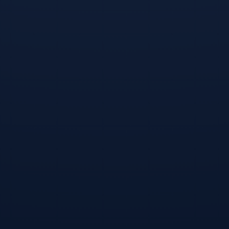
继伟刘志轩辽宁，王哲林陈林坚福建，吴前浙江，阿不都沙拉木·阿
不都热西提可兰白克·马坎。...
Read More
>
开云APP-包含RB莱比锡客场击败波鸿，稳步
2025
08-26
追赶领先者的词条
开云
开云赛事
围观280次
0 条评
论
1、随后在欧冠首轮中，客场21击败土耳
其劲旅贝西克塔斯，各项赛事取得3连
胜，本轮比赛他们主场对阵新赛季表现
出色的柏林联合，上半场第9分钟，哈兰德为格雷罗做球，后者凌空
抽射破门，多特10领先哈兰德头槌破门罗伊斯制造乌龙，多特轻松30
扩大了领先优势3球落后的柏林联合随后发起了反击，他们由克鲁斯
的点球和沃格萨默的头球连扳2球，将比分；1 德甲2024赛季于8月23
日开启，揭幕战由门兴格拉德巴赫对阵勒沃库森2 新赛季包含了多场