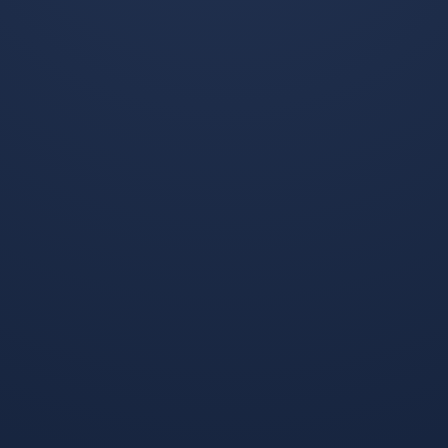
一，尤文图斯在赛场上的精彩表现最后的结果大家已经知
道了，尤文图斯以20的成绩赢了拉齐奥我们首先来了解一
下尤文图斯在赛场上的精彩表现，在这场比赛开始之前，
拉西奥其实是属于上游球队，而尤文图斯只属于中游球
队，因为拉齐奥的排名是第5名，奥运奥运图斯只排在了
第8位那7号因为前面表现比较好。
北京时间11月8日晚，意甲联赛第7轮的比赛继续展开争
夺，在这轮的意甲比赛中，尤文的对手是拉齐奥这次交