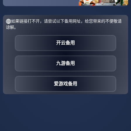
然而，尽管拉齐奥赢得了比赛，但他们却ldquo赢球出局
rdquo这可能是因为在之前的比赛中拉齐奥已经落后太
多，或者是赛制规定必须满足其他条件才能晋级，比如净
胜球客场进球数等因此，尽管他们本场比赛获胜，但仍然
无法改变被淘汰的命运另一方面，尤文图斯队则通过
ldquo替补一剑封喉rdquo的方式。