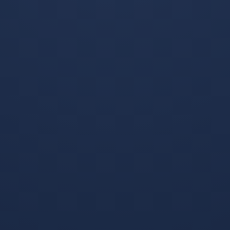
二轮小组赛上演了一场令人窒息的较
量，乌拉圭队凭借一粒金子般的进球，
以1-0险胜哥斯达黎加，艰难拿下三分，
而全场最耀眼的光芒，并非来自苏亚雷斯的接班人努涅斯，也不是伤
愈复出的阿劳霍，而是身披13号战袍的中场核心——托纳利，他的表
现堪称大师级，用一次次精准的调度和不知疲倦的奔跑，硬生生将乌
拉圭从悬崖边拽了回来。 比赛开场前,外界普遍认为这是一场实力悬
殊的对话，乌拉圭坐拥卡瓦尼、苏亚雷斯等老将的传承，又有努涅
斯、巴尔韦德等新生代球星压阵，...
Read More
>
开云体育官方网站-惊天逆转！哥斯达黎加狂
2026
07-21
胜波兰，凯恩绝杀定乾坤
开云
实时新闻
围观75次
0 条评论
2026年6月22日,莫斯科卢日尼基体育场，
F组小组赛第二轮的一场焦点战役，在中