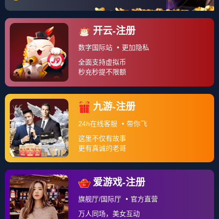
开云体育官网-北欧风暴席卷中东，德布劳内
2026
07-23
导演瑞典全胜，沙特在死亡之组饮恨
NEW
开云
开云集团
围观67次
0 条评论
2026年7月，北美大陆的夏天热得让人窒
息，但比天气更炙热的，是世界杯H组第
二轮的一场焦点战役，瑞典对阵沙特阿
拉伯，赛前被认为是该小组实力最悬殊
的对决之一，却因为沙特首轮爆冷逼平
比利时而变得悬念丛生，当主裁判吹响终场哨的那一刻，比分牌上
3:0的数字，连同全场70分钟以来几乎一边倒的压制场面，向世界宣
告了一个残酷的事实——即便拥有亚洲足球的韧性，沙特在“北欧海
盗”面前,依然如同惊涛骇浪中的一叶扁舟。 而这场完美风暴的真正掌
舵者，无疑是被誉为“当代中场大师”的凯文·德布劳内，他...
Read More
>
开云体育官方网站-冰原铁骑踏平波斯，巴雷
2026