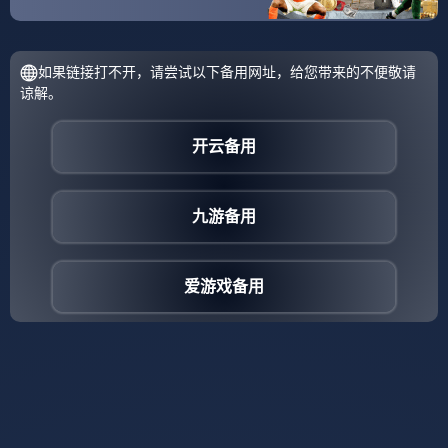
NEW
开云
实时新闻
围观69次
0 条评论
2026年世界杯E组第二轮，一场原本被认
为强弱分明的对决，因为一个38岁老将
的存在，彻底改写了剧本，比利时对阵
澳大利亚，赛前几乎所有人都认为欧洲
红魔将轻松拿下三分，但克罗地亚人卢卡·莫德里奇——以澳大利亚
归化核心的身份——用一个堪称教科书式的表现,让整座球场陷入疯
狂。 比赛在墨西哥城阿兹特克体育场进行，高原气候让双方球员开
场后都略显谨慎，比利时排出德布劳内、库尔图瓦领衔的强阵，意图
掌控中场节奏，澳大利亚则摆出5-4-1防守阵型，莫德里奇站在中场
靠后的位置，更像是节拍器而非终...
Read More
>
开云体育-南美劲旅碾压中北美黑马，乌拉圭
2026
07-21
3-0横扫哥斯达黎加，内马尔中场调度堪称大
开云
实时新闻
围观71次
0 条评论