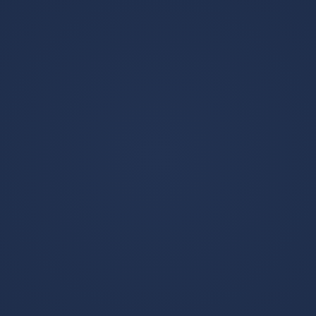
赫尔辛基奥林匹克体育场上演，当主裁
判吹响终场哨声的那一刻，全场六万名
芬兰球迷爆发出震耳欲聋的欢呼声——
芬兰队以3比0完胜伊朗，凭借这场关键胜利，北欧雄鹰昂首挺进16
强，而波斯铁骑则黯然告别本届世界杯。 赛前,C组的出线形势堪称
死亡之组：巴西队两战全胜提前出线，芬兰与伊朗同积3分，净胜球
差距微乎其微，谁能赢下这场直接对话，谁就能拿到小组第二的出线
门票，对于芬兰足球而言，这是历史性的一刻——他们从未在世界杯
上突破小组赛阶段，而对于伊朗，...
Read More
>
开云体育APP下载-草根奇迹与亚洲之光，世
2026
07-05
界杯关键积分战，哥斯达黎加逆转印度，三
开云
实时新闻
围观70次
0 条评论
笘薰闪耀全场
当世界杯的烽火燃至关键积分战,每一场