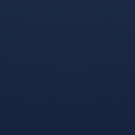
杯C组小组赛最后一轮，西班牙与越南的
生死战，不仅关乎出线资格，更是一场
头名之争的终极较量，当所有人都以为比赛将以平局收场时，佩德里
站了出来——这位年仅20岁的中场天才，用一记精准的致命一击，将
西班牙送上了小组第一的宝座。 背水一战：头名之争的残酷现实 赛
前,西班牙与越南同积4分，前者凭借净胜球优势暂居榜首，这场比
赛，对于双方而言都是一场不容有失的战役——胜者将直接以小组头
名身份出线，而败者则可能跌入小组...
Read More
>
开云下载-蓝衣军团风暴席卷G组，意大利横
2026
07-05
扫韩国，罗德里戈独造三球闪耀全场
开云
实时新闻
围观77次
0 条评论
2026年世界杯G组第二轮小组赛,在慕尼
黑安联球场上演了一场令全世界球迷热
血沸腾的强强对话，意大利男足国家队