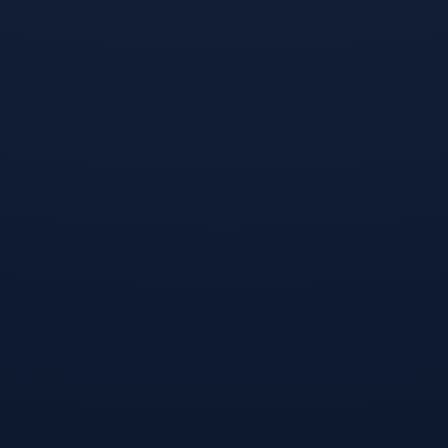
役——罗马尼亚对阵韩国，对于前者，
这是重现“黄金一代”荣光的关键一战；对
于后者，这是亚洲足球证明自己已跻身世界顶尖行列的试金石，而最
终，这场比赛的剧本，被一个来自葡萄牙的“外来者”彻底改写——布
鲁诺·费尔南德斯（B费），用他标志性的跑动、传球与一剑封喉的终
结，成为了左右战局的关键先生。 比赛前20分钟,韩国队用他们引以
为傲的“太...
Read More
>
开云体育入口-郁金香与潘帕斯的宿命对决，
2026
07-04
穆西亚拉成为2026世界杯焦点战的关键先生
开云
开云赛事
围观70次
0 条评论
2026年的盛夏，北美的热浪席卷着每一
座承办世界杯的城市，而在这一届注定
载入史册的赛事中，最令人屏息的一场