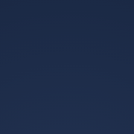
2026年世界杯F组的焦点战役,在法兰克福
竞技场如期打响，波兰与丹麦，两支欧
洲劲旅，为小组出线的主动权展开了一
场高强度、高战术含量的直接对话，波
兰队凭借一次教科书般的快速反击，以2比1险胜丹麦，全取三分的同
时，也牢牢占据了出线的制高点，而这场胜利的核心引擎，无疑是英
格兰中场天才——裘德·贝林厄姆。 比赛开始前,外界普遍认为这将是
一场势均力敌的较量，丹麦队以其严密的防守体系、身体素质强悍的
中场以及埃里克森与霍伊伦的连线著称；而波兰队则依赖莱万多夫斯
基的终结能力与整体防守的纪律...
Read More
>
开云体育登录-北欧风暴席卷沙漠，芬兰完胜
2026
07-05
伊朗，布罗佐维奇导演C组关键战
开云
开云赛事
围观81次
0 条评论
2026年世界杯C组第三轮的一场生死战,在