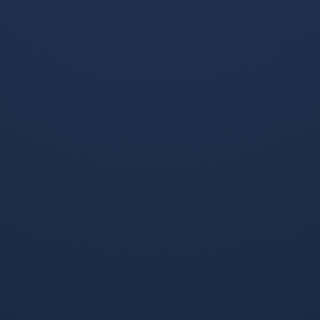
强强对话都承载着出线的生死悬念，而
在这一轮赛事中，两场截然不同却同样
震撼人心的比赛，为全球球迷奉献了足
球最纯粹的魅力——既有草根逆袭的热血，也有亚洲雄风的豪迈。
哥斯达黎加：从绝境到逆转的加勒比奇迹 没有人看好这支中美洲小
国,面对亚洲新贵印度队，哥斯达黎加在赛前几乎被舆论判了“死
刑”，印度足球近年崛起迅猛，以体能充沛、战术纪律严明著称，小
组赛前两轮一胜一平，出线形势一片大好，而哥斯达黎加则两战皆
负，净胜球落后，站在了悬崖边缘。 比赛开...
Read More
>
-斗牛士绝地反击，佩德里致命一击，西班牙
2026
07-05
锁定世界杯头名
开云
实时新闻
围观65次
0 条评论
那个夜晚,无数双眼睛紧盯着屏幕，心跳
声几乎要盖过解说的呐喊，卡塔尔世界