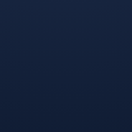
、进入淘汰赛后，他们在八分之一决赛中21力克欧洲劲旅法国队， 乌干达
出众的塞内加尔攻击。...
Read More >
雨菲刷新纪录
先进行的男单比赛中，中国队的谌龙以21182117战胜了印尼队的安东尼
雨菲以21192117战胜了印尼队的格雷西亚接着进行的男双比赛中，中国
胜了印尼队的阿山里亚迪虽然女双和混双比赛中中。 自2019年7月份在印尼公
直在康复当中度过，虽然目前伤病恢复良好，但在奥运会上能否找回之前
赛与奥运会完全就是两个概念女单方面，头...