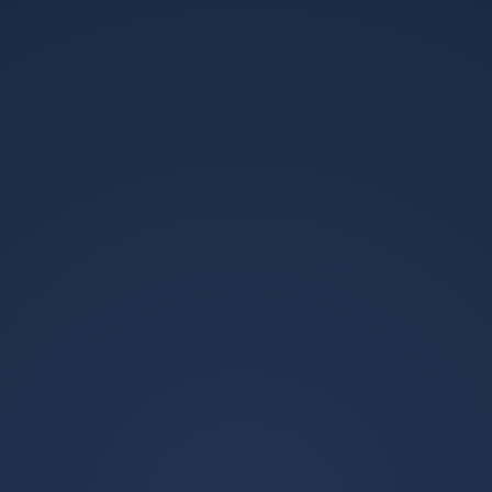
容应该是浙江广厦队，在李春江的带领之下，这个球队的年轻小伙子们表
阵容实力也非常的不错我们还可以看下其他球队，比如福建队这些球队的
从什么时候开始崛起的呢？其实就是从1415赛季哈德森来了以后，辽宁3
Read More >
热
悬念，次轮或对阵雄鹿雄鹿 vs 公牛雄鹿42晋级公牛依赖德罗赞与拉文手
字母哥与霍勒迪的攻防更稳定次轮对阵预测西部太阳 vs 爵士勇士 vs 
德华兹的成长或使其成为未来。 近期状态上一场常规赛，太阳客场挑战联盟垫
但中段布克连中3记三分，单节独得15分，率队轰出152的攻击波，三节.
Read More >