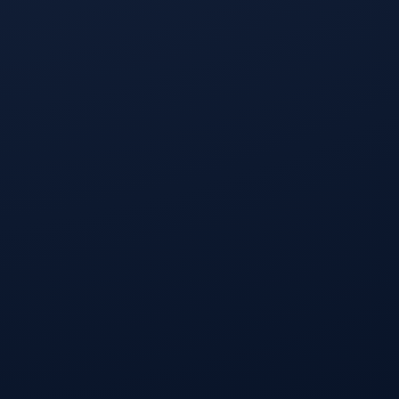
2113
琳打满
赛，何
军辛