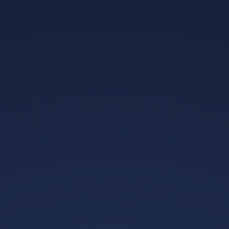
Read More >
火热
NEW
了今年7月他直落三盘击败阿尔卡拉斯，拿到个人首个大满贯冠军这小子技术
热，夺冠算是水到渠成不过世锦赛一般指ATP年终总决赛，要等到11月
Read More >