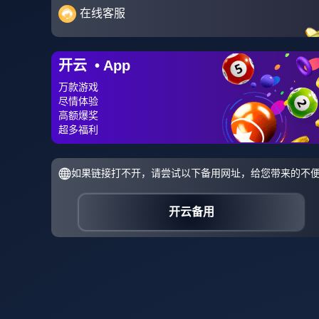
开云体育app-德国队险胜印尼队，陈雨菲
2025
11-29
开云
开云集团
围观259次
0 条评论
2025日本羽毛球公开赛刚刚
赛果如下男单冠军被印尼选手金
夺冠，世界排名已升至第二女单
京时间下午2点，2022年尤
国队占据优势，陈雨菲作为一单