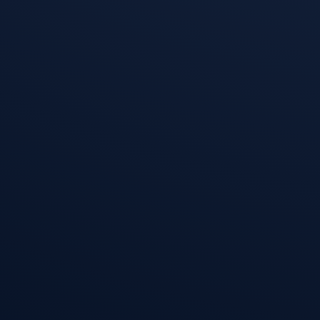
-日本队逆转印尼队，辛杜扛起全队
2025
11-26
开云
开云集团
围观245次
0 条评论
陈雨菲取得对布桑南的八连胜，比分
战胜对手14决赛王祉怡VS莱恩
三局不敌莱恩出局女双方面，
冰娇首轮再战老对手，印尼羽毛
杜，国羽征战印尼公开赛，何冰
首页
1
2
3
4
5
下一页
最后