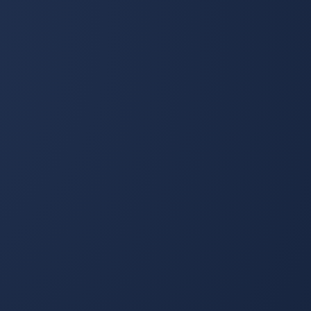
备战澳
达尔拉