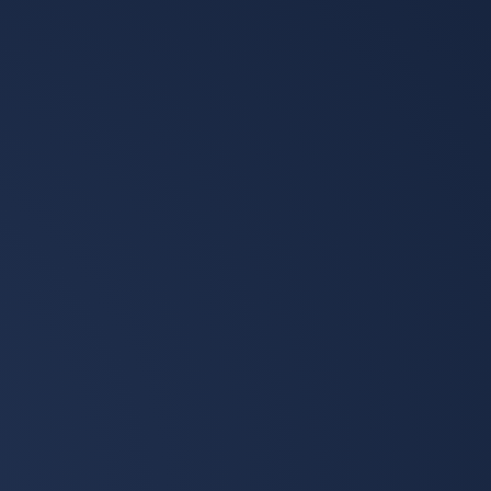
文章归档
现的非
实力全
2026年7月 (122)
2026年6月 (177)
次进入
2026年5月 (95)
2026年4月 (133)
2026年3月 (138)
2026年2月 (165)
2026年1月 (150)
2025年12月 (15)
2025年11月 (46)
2025年10月 (87)
2025年9月 (102)
2025年8月 (151)
2025年7月 (129)
2025年6月 (96)
2025年5月 (17)
标签
感，但
森林狼
底的火
..