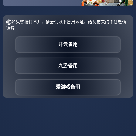
今日废话不多说直接上菜，争取全部拿下北京时间2025年
5月6日凌晨300 在即将到来的英超大战中，水晶宫将主场
迎战诺丁汉森。
每一场比赛对于维拉来说都至关重要，此役主场作战，必
然全力以赴争取胜利，提升排名 从近期状态来看，阿斯
顿维拉可谓气势如。
于是看好在意甲各强队纷纷赢球的基础上，尤文图斯也取
得主场胜利，小胜不意外利物浦vs水晶宫渣叔的枕头下面
全是武器以前。
因此他们将全力争取三分，以期在欧冠资格区占据一席之