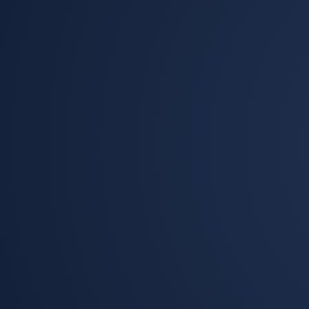
当欧文打世界杯时，他还没有为利物浦上过场，但他说他也
的第一场比赛就攻入一球不久的2000年2月，尚不满2
拉德入选国家队后，许多人对他还是持怀疑态度但欧锦