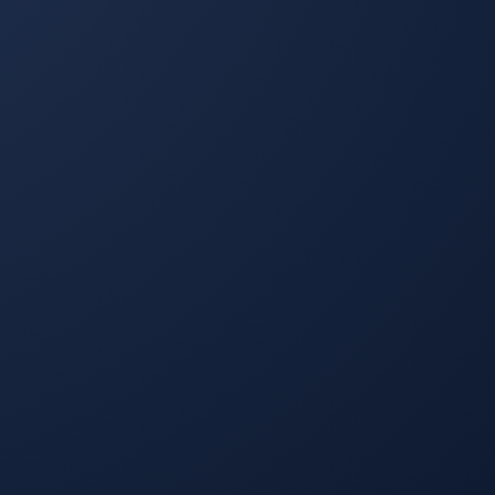
前锋
赛亚