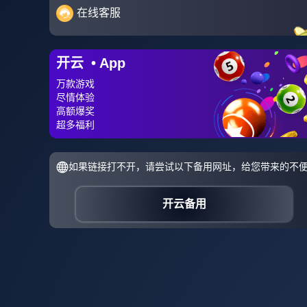
2000年6月入选凯文基冈率领的英格兰国家队参加2000
冠军法国队的比赛中攻入一球 2001年3月在世界杯预选
中再次入球 2001年5月足总杯决赛中，最后7分钟连入两