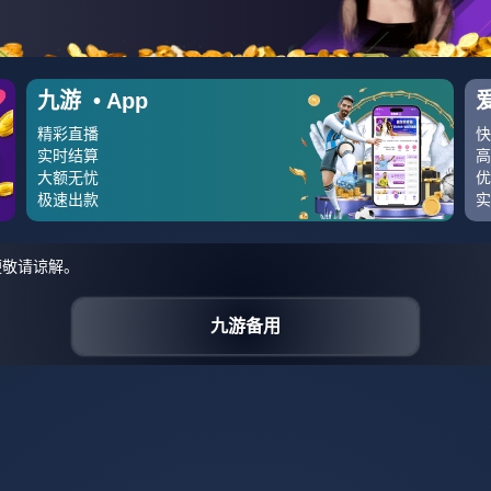
年欧锦赛，并在与罗马尼亚的比赛中攻入一球 2000年9月在巴黎与
赛2比1胜芬兰队的比赛中攻入一球四天后，在3比1胜阿尔巴尼亚
球，帮助。