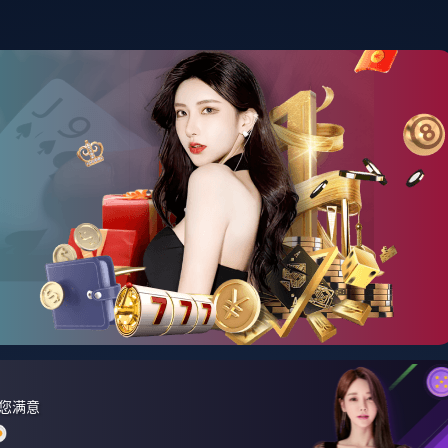
站_KAIYUN SPORTS
开云动态
队迈向欧锦赛的简单介绍
火力全开，率国家队迈向欧锦赛的简单介绍
日期：
2025-06-30
字体：
大
中
小
纳尔多大卫·贝克汉姆贝利齐内丁·齐达内等C罗职业生涯保持着
部个人总进球记录欧冠联赛个人总进球记录欧洲国家队个人总进