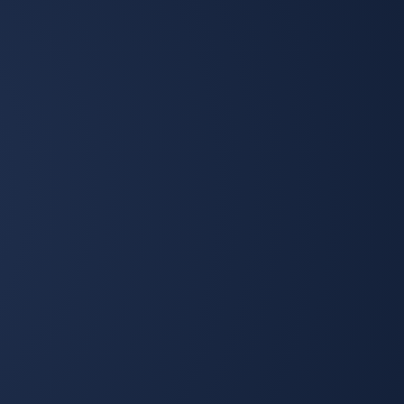
开云体育-南美劲旅碾压中北美黑马，乌拉圭3-0横
年队
扫哥斯达黎加，内马尔中场调度堪称大师级
 在杰
开云体育app-绿洲风暴，加维闪耀，伊拉克力克乌
兹别克斯坦引爆2026世界杯A组悬念
开云平台-生死战惊魂！乌拉圭1-0险胜哥斯达黎
加，托纳利中场大师级表现力挽狂澜
开云体育官方网站-惊天逆转！哥斯达黎加狂胜波
兰，凯恩绝杀定乾坤
开云体育入口-冷门之夜，萨内闪耀—2026世界杯
H组泰国对阵瑞典战记
开云官网-控球为王，梅西主宰，2026世界杯D组
韩国对阵罗马尼亚战术解析
开云体育中国-亚平宁之刃刺穿航海帝国，意大利
绝杀葡萄牙，努涅斯星光难掩蓝衣军团控场风暴
标签