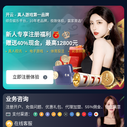
Kaiyun-开云（中
国）官方网站
_KAIYUN
SPORTS
SEARCH
网站导航
首页
> 开云 第127页
开云 第127页