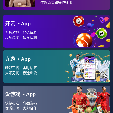
不过，球队在防守端存在一定隐患，如何平衡攻守将是球
队夺冠的关键综上所述，今年的欧冠冠军归属充满了悬念
无论是巴塞罗那曼城拜仁慕尼黑还是巴黎圣日耳曼，都有
可能在赛场上展现出色的表现，最终捧起欧冠奖杯而冠军
的归属，也将取决于球队在关键时刻的表现，以及教练团
队的战术安排和临场指挥。
就曼城强点，再加是AC和多特就劲爆l了分组的时候还有
半区原则的英超四强不可能都在一档，明年车场一进欧联
杯利物浦就在第三档了，拜仁在前面要抽后面的球队来，
可能是曼城想抽到拜仁吧，拜仁也不行了因为先抽到曼联
在上半区。