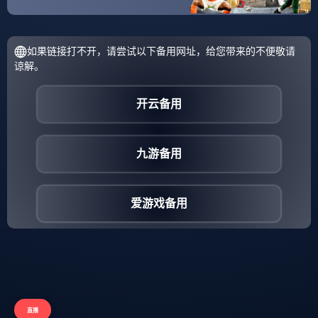
作者：开云
Kaiyun-开云（中国）官方网站_KAIYUN SPORT
站点
QQ交谈
开云下载-瑞典代表队在联赛中取得辉煌成绩
开云体育官方网站-CLG险胜LGD，369开启传奇时刻淘汰赛2:1（釜山）
您可能还会对这些文章感兴趣！
沪ICP备245061791号-2 | Power By
Z-BlogPHP
Theme By
淘宝运