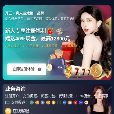
Kaiyun-开云（中
国）官方网站
_KAIYUN
SPORTS
SEARCH
网站导航
首页
>
开云赛事
> 开云平台-包含曼城客场战胜拜仁，步步逼近欧冠奖杯的
词条
开云平台-包含曼城客场战胜拜仁，步步逼
2025
09-05
近欧冠奖杯的词条