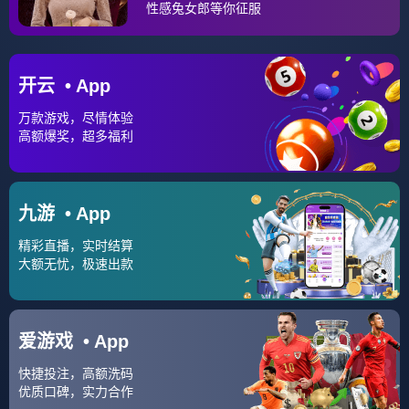
联盟季中邀请赛RNG在决赛上32击败T1获得MSI冠军 夏
季赛，ED。
作者：开云
Kaiyun-开云（中国）官方网站_KAIYUN SPORT
站点
QQ交谈
开云平台-包含曼城客场战胜拜仁，步步逼近欧冠奖杯的词条
开云体育APP下载-利物浦2-1击败AC米兰，梅开二度的萨拉赫成为英超历史最
佳外援的简单介绍
您可能还会对这些文章感兴趣！