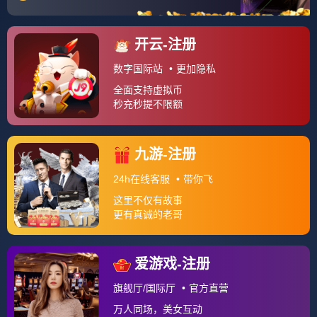
开云
开云动态
围观
235
次
5 条评论
日期：
2025-09-08
OMGVGQGSHR KINGM3SNAKE2韩国MVP Ozone CJ
字体：
大
中
小
Entus Blaze SK Telecom T1KT Rolster B CJ Entus FrostNaJin
SwordKT Rolster A3欧美CLGEU4俄罗斯M9战队比赛进程
所有参加英雄联盟职业战队的队伍在常规赛分别进行同组
双循环异组单循环BO3对抗，常规赛结束后依照积分排
名，各小。
在小组赛中，EDG四胜一负，小组第二晋级淘汰赛，并
在半决赛中30淘汰AHQ在决赛中，EDG与SKT打满五
局，最终32击败对手夺冠EDG成为第一支获得获得Riot
Games官方举办的国际赛事冠军的中国大陆战队，也是第
一支在BO5中击败SKT的中国战队第二次是在2022年英雄