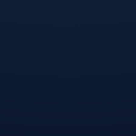
倒计时两天的时间，在纳瓦斯确定无法参赛的情况下，大
巴黎的伤员们恐怕也很难恢复到最佳，因此必然会令大巴
黎的实力打一个折扣所以，在梅西。
NBA历届总冠军如下表 NBA总冠军的比赛截止2018年共
举行了72届，历届的总冠军名单如下表。
杜马斯是NBA历史上防守最强的后卫之一，他曾五次入
选赛季最佳防守阵容其中四次是一队，说进攻，杜马斯生
涯场均161分45次助攻22个篮板，投篮命中率46%三分球
命中率382%罚球命中率843%，同样是全明星水准杜马斯
同时还是他那个时代最值得信赖的关键先生之一，80年代
末活塞坏小子军团两次夺冠杜马斯功不可没，89年。
作者：开云
Kaiyun-开云（中国）官方网站_KAIYUN SPORT