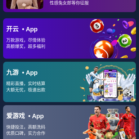
北京时间12月10日凌晨，202021赛季欧冠联赛A组第6轮
迎来一场比赛，阿贾克斯主场01遭亚特兰大绝杀，积分停
留在7分，无法反超积11分的亚特兰大，小组第三出局，
被迫参加欧联杯淘汰赛，成为了继马赛曼联之后，第三支
小组出局的前欧冠冠军随着上一轮利物浦10小胜阿贾克斯
之后，红军提前一轮锁定小组第。
15凯尔科沃尔，亚特兰大老鹰，克利夫兰骑士队科沃尔是
典型的为投篮而生的球员，职业生涯效力过多支球队，三
分球技术也是出神入化，本赛季被交易到骑士会不会给骑
士队的卫冕之路带来不一样的惊喜呢16史蒂夫纳什，菲尼
克斯太阳队提到纳什，可能你首先想到的是他的助攻，但
作为两届常规赛MVP球员，纳什的。
乔丹63分23分 巧合的是，迈克尔乔丹职业生涯的单场最