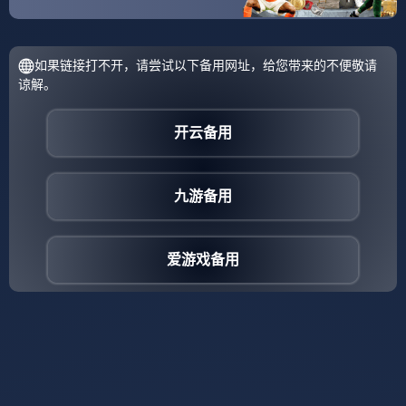
高得分与最高篮板球是在同一场比赛里创造的，那是1990
年3月公牛队与骑士队的一场常规赛，乔丹拿下69分18个
篮板球，力助己队客场狂胜虽然69分与张伯伦的100分之
间差距甚大，甚至排不到NBA单场个人得分榜的前八但
可以肯定的是，在NBA高速发展的进程中。
利物浦遭遇欧联杯的冷门，以03的比分在主场惨败给亚特
兰大作为夺冠热门，利物浦的表现让人大跌眼镜，这不仅
让球队的光荣离任成为笑话，更凸显出球队在面对强敌时
的轻敌心态赛前，利物浦对亚特兰大抱有轻视态度，缺乏
对对手动态的报道和分析，KOP和支持者们都认为晋级将
是一场轻松的战役但亚特兰大在。
来自蒙大拿大学的6尺9的前锋拉里·克里斯科维亚克Larry
Krystkowiak在雄鹿的第二个赛季表现良好，场均拿下127
分蒙克里夫在雄鹿的最后一个赛季有50场首发在季后赛