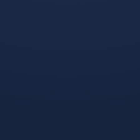
年，乔丹在面对当年67胜主场40胜1败的总冠军波士顿的
三场季候赛，分别拿下49分，63分，19分，场均437分是
单赛季季候赛场均最高记录，历史上只有两个人在季候赛
场均40分以上，另一位是杰里·韦斯特场均。