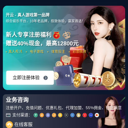
Kaiyun-开云（中
国）官方网站
_KAIYUN
SPORTS
SEARCH
网站导航
首页
>
开云赛事
> 开云平台-亚特兰大主场憾失三分，榜首位置难守的简单
介绍
开云平台-亚特兰大主场憾失三分，榜首位
2025
08-13
置难守的简单介绍