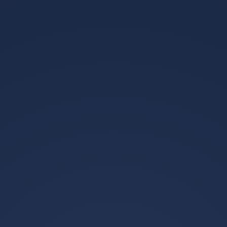
中，球队战胜了伤病和得分不稳定的困扰尽管亚特兰大握
有主场优势，但雄鹿依然以32的比分在第一轮中淘汰了占
优的老鹰但对活塞时，卡明斯克里斯科。
史蒂夫史密斯7个，1997314 亚特兰大对西雅图 亨利詹姆
士7个，1997415 亚特兰大对新泽西 三分球命中率列首位
最多克雷格霍奇斯2次 密尔沃基 198586，密尔沃基，菲尼
克斯198788 史蒂夫科尔2次 克里夫兰198990，芝加哥
199495 职业生涯三分球命中率最高必须投中250个三分
球，截止98年。