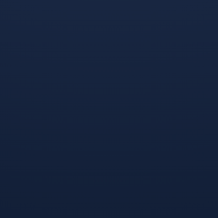
8、上世纪90年代初，苏东巨变，捷克斯洛伐克宣告解
体，1993年，斯洛伐克足协成立并正式加入了欧洲足联和