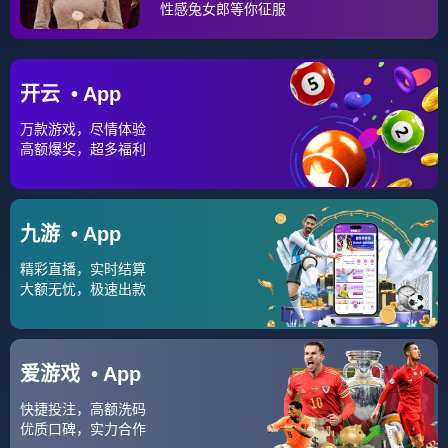
3、随着阿根廷20战胜墨西哥，世界杯最新夺冠概率发生
巨变最新世界杯夺冠排行更新，充满趣味话题的同时也颇
具争议，阿根廷，再次跃居头名夺冠排行第四法国159%
作为卫冕冠军，法国队是卡塔尔世界杯第一支取得两连胜
的球队，也是卡塔尔世界杯第一支提前出线球队，41战胜
澳大利亚，21力克丹麦，法国国。
4、在今天进行的欧足联第45届大会上，欧足联主席切费
林发表讲话，称欧洲超级联赛建立的危机只会让他们更加
强大，他们是不可能被击败的切费林在欧足联大会上这样
说道“首先我要感谢因凡蒂诺先生，您的发言展现出了您
热衷关切于足球的价值观这场危机大概始于一年前，欧超
联赛的危机只会让我们更加强大，足球。
5、在克鲁伊夫改任阿贾克斯教练后，巴斯滕横空出世，