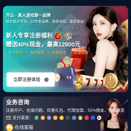
Kaiyun-开云（中
国）官方网站
_KAIYUN
SPORTS
SEARCH
网站导航
首页
>
开云赛事
> 开云体育app-意甲联赛中球队排名发生巨变
开云体育app-意甲联赛中球队排名发生巨
2025
08-13
变