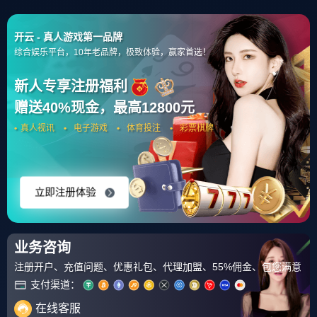
Kaiyun-开云（中
国）官方网站
_KAIYUN
SPORTS
SEARCH
网站导航
首页
>
开云赛事
> 开云体育在线-横扫东部客场之旅，爵士再胜黄蜂的简单
介绍
开云体育在线-横扫东部客场之旅，爵士再
2025
06-24
胜黄蜂的简单介绍