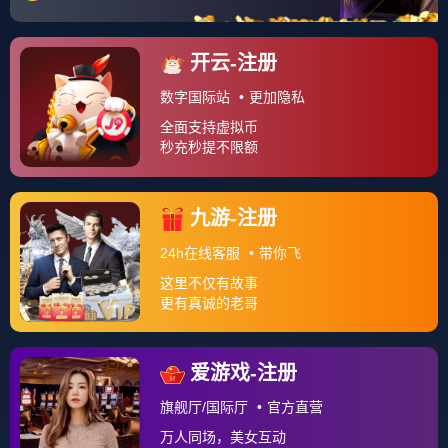
开云
开云赛事
围观
401
次
5 条评论
日期：
2025-06-24
c黄蜂输，小牛赢小牛战绩为50胜32负，第六黄蜂和爵士
字体：
大
中
小
战绩同为49胜33负常规赛爵士30横扫黄蜂68名依次为小牛
爵士和黄蜂d小牛输，黄蜂赢黄蜂战绩为50胜32负，第六
小牛和爵士战绩同为49胜33负常规赛两队22战平，且由于
分处西南赛区和西北赛区，所以要看对阵西部球队时的胜
率小牛对西部球队的。
立马客场拔活塞，四节逆转胜利摘韦德复出赢甜瓜，攻防
两端一手抓东部两强狭路遇，此战一胜涨士气次日主场胜
黄蜂，喜迎球队五连胜无奈雄鹿胜热火，球队相生又相克
全队爆发虐七六，全靠替补斗一斗！猛龙来到南海岸，小
输热火留颜面美航中心骑士来，欧文才能被掩埋对阵魔术
三分雨，胜利苦被对手取。