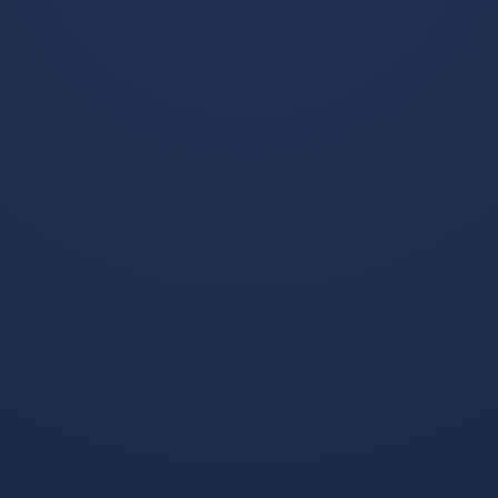
赛季以来，乔丹的公牛队首次在季后赛被淘汰1996年重回
总决赛对阵超音速 199596。
他的球队连续2个赛季没有进入季后赛乔丹职业生涯共有
39次得到50分以上，其中季后赛8次历史第一，5次取得60
分以上，单场最高分69分历史第六2009年9月11日，乔丹
正式入选NBA名人堂2010年3月19日，已经退役的迈克尔·
乔丹成功收购NBA夏洛特山猫队后改名夏洛特黄蜂，成
为山猫队的老板乔丹。
常规赛结束之时，沃克场均可以得到209分44个篮板52次
助攻以及15次抢断其所属的黄蜂确定48胜34负的常规赛战
绩，与热火老鹰凯尔特人并列东部第三 首轮再次面对老
冤家热火，沃克显得信心十足，因为詹姆斯已经回归克利
夫兰，波什因为血栓赛季报销，韦德似乎也不再势不可挡
然而，事态的发展没有按照沃克的预料发展。