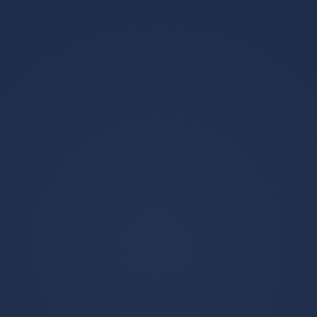
爵士掘金步行者热火黄蜂尼克斯篮网魔术骑士1北京时间
2017年11月10日，火箭队主场117113战胜骑士2北京时间
2018年2月4日，火箭队客场12088战胜骑士爵士1北京时
间。
2007年，犹他爵士队在西部第一轮对阵休斯敦火箭队，尽
管在客场输掉了两场比赛，但他们最终以43的比分翻盘
2007年，克里夫兰骑士队在东部决赛中与底特律活塞队交
锋，尽管在客场连输两场，但他们最终以42的比分逆转获
胜2008年，圣安东尼奥马刺队在西部半决赛中面对黄蜂
队，尽管输掉了前两个客场，但他们。
1995年3月28日，乔丹在复出的第5场比赛中37投21中砍下
55分，公牛队以113111客场击败纽约尼克斯队在乔丹带领
下，公牛队杀入当年的季后赛，在东部首轮淘汰黄蜂队，
但在东部半决赛中被奥兰多魔术队淘汰这也是自19891990