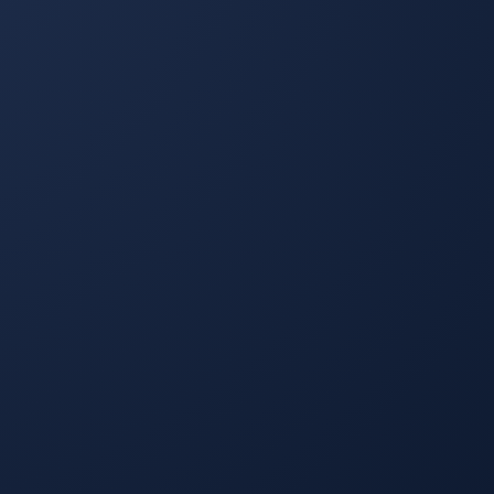
上一
赛场