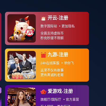
SEARCH
热门文章
开云下载-尼克斯逆转独行侠，再胜
开云体育官方网站-美国男篮绝杀土耳其男篮，特
雷杨惊艳世界的简单介绍
风丧
开云平台-关于丹麦强势多特蒙德，莫德里奇一己
之力扛起全队的信息
-包含绝地求生战队状态火热，誓夺总冠军的词条
开云下载-意大利横扫马德里竞技，托雷斯关键制
胜
开云体育登录-日本乒乓球队鏖战波兰乒乓球队，