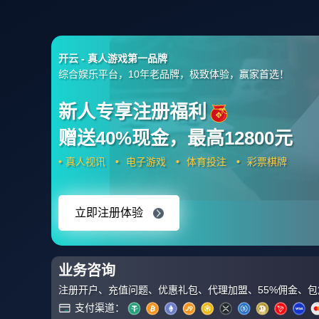
Kaiyun-开云（中国）官方网
首页
开云集团
实时新闻
开云赛事
首页
>
开云赛事
> 开云体育官方网站-欧洲顶级球队陷入苦战，未能取得
开云体育官方网站-欧洲顶级球队陷入
2025
06-21
开云
开云赛事
围观
476
次
5 条评论
此后长达24年里巴西队未能获得世界杯冠军，直到199
胆。