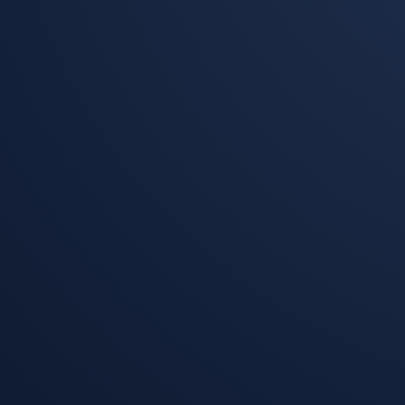
取得了近9场比赛中的7胜2平的战绩，状态非常出色总
直备。
球队的自信心受到严重打击，联赛排名也被那不勒斯反