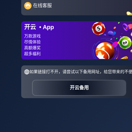
只有切尔西未能拿到小组头名一年之后，形势急转直下热
秘的。
法国队在上轮与西班牙的较量中则陷入对攻苦战，最终以
据有向德。