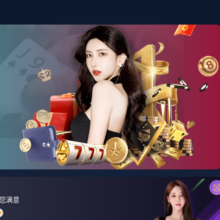
站_KAIYUN SPORTS
开云动态
胜利
苦战，未能取得胜利
日期：
2025-06-21
字体：
大
中
小
4年，以罗 虽然不是顶级球队，但是时常能够让很多的超级球队闻