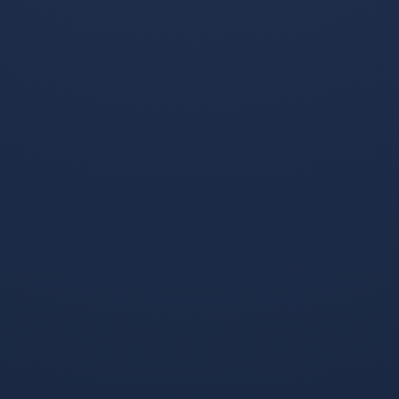
现如今，我们从欧战联赛各个小组的积分状况来看，英超
球队无疑是最为强势的，因为英超球队到哪都是小组第一
名，英超七强霸占了7个小组头名其中利物浦跟曼城都是
取得了3连胜的战绩，在各自的小组中位列第一位，切尔
西队以7分的成绩同样在自己所在的小组里排名第一虽然
曼联队在本轮中输球，但是他们依旧在所在的小组里力压
两大劲敌RB莱比锡跟大巴。
目前本赛季欧战小组赛的比赛已经战罢，英超球队发挥强
势，7队参加欧战，除了曼联外，其余六队全部是以小组
第一的身份晋级，哎，曼联又给英超丢脸了，关键战顶不
住压力导致欧冠出局不过讲道理曼联这个分组成分也很
大，切尔西和曼城都是分组下来基本上就确定了一个晋级
名额，阿森纳的签是上上签，三个。
最终客场30击败了对手取得了小组头名，也为接下来的淘