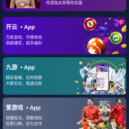
5 目前，英超球队在欧战联赛中占据了所有小组的头名，
七支英超球队几乎霸占了7个小组的头名位置6 利物浦曼
城和切尔西分别以3连胜的战绩和7分的高分领跑各自的小
组曼联虽然在第三轮输球，但仍然在小组中排名第一7 在
欧联杯中，热刺阿森纳和莱斯特城分别以6分9分和9分的
成绩排在各自小。
1 在本赛季的欧洲赛事中，英超球队表现出色，共有七支
队伍参赛，其中包括曼联令人惊讶的是，除了曼联之外，
其他六支英超球队均以小组头名的身份成功晋级2 曼联在
关键的比赛中未能承受住压力，导致欧冠出局尽管如此，
曼联的分组情况确实存在一定的不利因素切尔西和曼城在
各自分组中实力占优，基本。
曼城在本赛季欧冠决赛中踢了一共13场比赛首先，在小组
赛中，曼城被分在D组，对阵波尔图奥林匹亚科斯和马赛