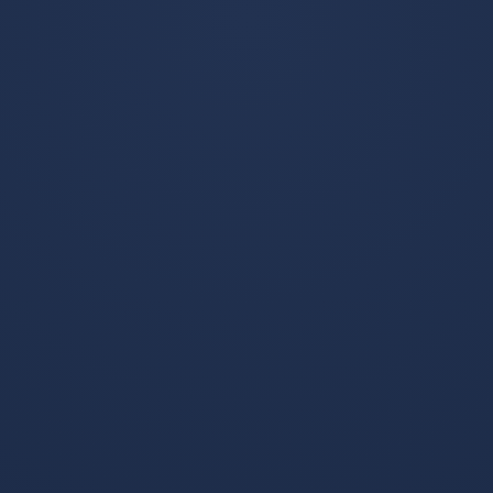
那一赛季的佳话，罗贝托的绝杀，梅西冲入球迷中的庆
祝，内马尔的笑容，那场比赛留下。
尽管已经确保出线的曼城队只需不败即可提前锁定小组头
名，但比赛的结果对于他们来说仍然至关重要最终，曼城
队以00的比分与对手战平，成功确保了小组第一的位置，
并再次顺利晋级欧冠淘汰赛然而，在这场比赛中，队中中
场球员B席的表现却令人失望，他的身价曾高达1亿欧
元，但如今的状态持续下滑对阵。
第一位9899欧冠 拜仁 曼联 巴萨 布隆德比死亡指数10意外
指数7最终排名拜仁 11分曼联 10分巴萨 8分布隆德比 3分
这是迄今为止死亡指数最高，竞争最为惨烈的一个小组英
超霸主曼联，德甲巨人拜仁慕尼黑，西甲豪门巴塞罗那，
三支欧洲顶级豪门，而来自丹麦的冠军布隆德比注定只能
扮演陪太子读书的角色。