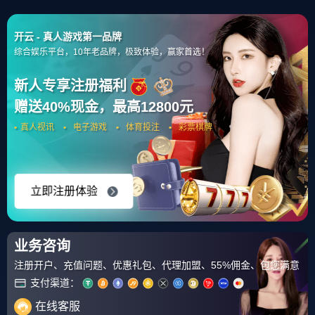
Kaiyun-开云（中
国）官方网站
_KAIYUN
SPORTS
SEARCH
网站导航
首页
>
开云赛事
> 开云下载-曼城客场逆转晋级，小组头名在握的简单介绍
开云下载-曼城客场逆转晋级，小组头名在
2025
08-01
握的简单介绍