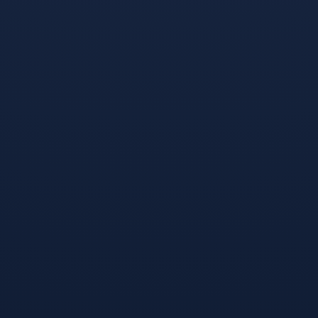
进入202021赛季，瓜迪奥拉执教的球队依然是英超欧冠双
线夺冠大热门欧冠小组赛阶段，同组的其他三支球队都不
是顶级强队，最终5胜1平小组第一晋级但这并不能说明什
么问题，得看能在淘汰赛阶段走多远，马竞巴萨大巴黎这
些小组第二都不好对付英超联赛中，曼城还不如上赛季上
赛季，虽说早早。
在本赛季结束进行赛季盘点的时候，对于尤文图斯来说，
今天对曼城的比赛绝对是值得铭记的一场胜利一场胜利不