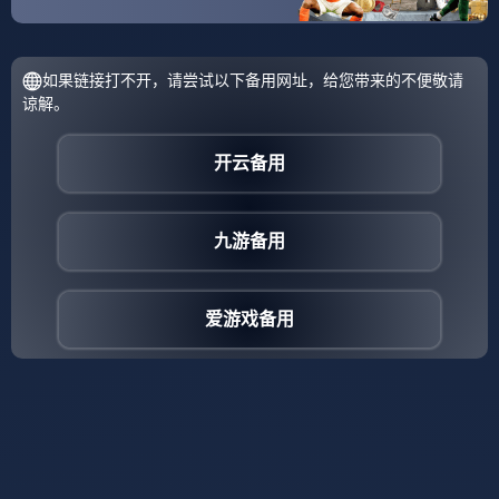
的比赛共计6场曼城表现出色，拿下5胜1平的战绩，以小
组头名晋级淘汰赛其次，在淘汰赛阶段，曼城先后淘汰了
门兴格拉德巴赫多特蒙德和巴黎圣日耳曼，共计7场比赛
最终，曼城在欧冠决赛中。