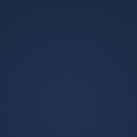
此球队的排名和积分情况尤为重要在预选赛中表现优异的球队，
更艰难的挑战预选赛的激烈竞争和积分的重要性，使得整个预选
和状态也会逐渐。
洲最高级别的比赛，汇聚了众多实力强劲的欧洲球队这些球队在
欧洲杯的比赛质量和观赏性都非常高出线难度欧洲杯的预选赛出
国球队之间的。
赛通常分为多个小组，每个小组包含多支球队这些球队会在预定的