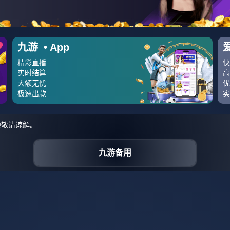
牙的罗纳尔多，西班牙的梅西等这些顶级球员将在即将到来的欧
年轻的超级球星姆巴佩他凭借出色的速度和突破能力，已经成为
姆巴佩，将是法国。
表人物之一，作为前锋的他拥有卓越的技术和身体素质在多次大赛中
的速度和射门能力使他成为球迷心中的超级巨星2 基利安middo
在。
国家队有资格参加欧洲杯他们通过预选赛等阶段的激烈竞争，成
足球队以其强大的实力和出色的表现，在欧洲杯等赛事中一直备
很高的水平赛事。
亚，苏格兰人时隔25年重新杀入欧洲杯正赛 这支有着大心脏充满
是面对着本组的英格兰人，相信苏格兰不需要动员，这也将成为
21世纪第一次。