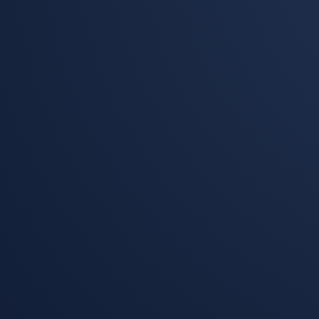
内进行多轮比赛，以争夺进入欧洲杯正赛的资格比分记
线形势具有重要影响二具体赛事结果示例 西班牙vs葡萄