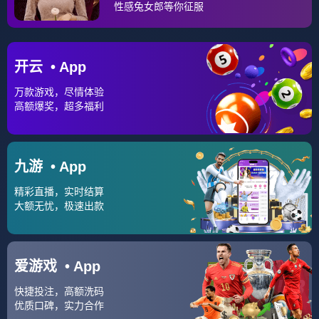
奥尔莫的穿花绕步，佩德里的灵感一传，加维如斗犬般覆
盖每一个角落……他们创造了足足二十四次射门机会，其
中七次迫使库尔图瓦做出扑救，而每一次，都被那座名
为“库尔图瓦”的高墙冷静化解，上半场，费兰·托雷斯禁
区内的低射被他用长腿挡出；下半场，萨拉维亚近在咫尺
的补射，被他以惊人的反应速度坐在身下，乌拉圭人坚韧
的防线在西班牙细腻的切割下逐渐露出破绽，但每当皮球
即将越过命运的红线，库尔图瓦总是如期而至，他镇守
的，不仅仅是那七米宽、两米高的球门，更是比利时队最
后的尊严与晋级的全部希望。
西班牙的“强行终结”，实则是美学与技术上的绝对主导。
恩里克的球队，以一种近乎偏执的方式，执行着控球与高
压的战术信条，他们并非在“终结”乌拉圭，而是在用传球
和时间，一寸寸地“消化”对手的抵抗意志，比赛的大部分