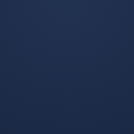
足球最残酷也最迷人的魅力,恰恰在于它绝非精密数学的
简单推导，当技术统计的天平极度倾斜，当场面掌控的优
越感弥漫全场，一个超凡个体的瞬间闪光，便足以颠覆所
有逻辑。
库尔图瓦，就是这个将西班牙人的“强行终结”反
过来“强行终结”的变量。
他今夜的表现，超越了单纯的
门将技术范畴，上升为一种战略性的存在，他不仅是扑救
者，更是防守体系的指挥官和心理支柱，他的每一次稳健
摘取传中，都在平息禁区的慌乱；他每一次冷静的脚下出
球，都在化解对手的高位逼抢；而他那些违背地心引力的
极限扑救，则是在持续而沉重地打击着西班牙前锋群的信
心，莫拉塔们看向他的眼神，从开始的坚定，到屡次受挫
后的焦虑，再到最后时刻的几乎绝望——库尔图瓦用双
手，完成了对一支球队进攻信心的“去工业化”解构。