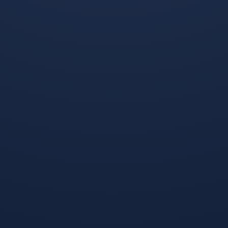
这场较量,因此成为两种足球哲学激烈碰撞的经典注脚，
一边是西班牙所代表的、追求绝对控制与过程完美的集体
主义美学；另一边，是库尔图瓦所象征的、依赖顶级个体
能力决定胜负的残酷现实，西班牙人做到了他们能做的一
切，他们“强行”让比赛进入了预设的轨道，却最终未
能“终结”比赛，而库尔图瓦，这个孤独站在球队最后方的
巨人，用九十分钟内无懈可击的专注与超凡技艺，成为了
那个真正的“胜负手”，他终结的，不仅仅是西班牙队一次
又一次的射门，更是他们整场比赛积攒起来的、看似不可
抗拒的势能与信念。