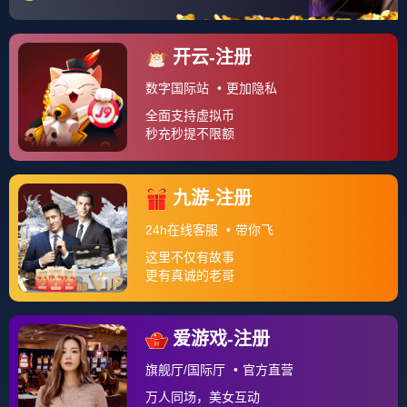
开云
开云赛事
围观
166
次
5 条评论
日期：
2026-04-23
当莫拉塔在第87分钟的那记头球,如同精确制导的导弹般
字体：
大
中
小
砸向球门左上死角时，整个球场似乎已经提前开始为西班
牙人的狂欢进行倒计时，皮球划出的弧线完美无瑕，力量
与角度的结合臻于化境，下一帧画面却凝固了所有欢呼
——一只戴着荧光手套的大手，仿佛从另一个维度伸出，
在门线前最后一厘米处，将那个几乎必进的球生生摁在了
横梁之下！巨大的叹息声与难以置信的惊呼混合在一起，
淹没了球场，比利时门神蒂博·库尔图瓦，如同一位冷静
的终极审判者，又一次，以一己之力，强行改写了比赛的
终章。
这绝非他本场比赛的第一次神迹,纵观全场，西班牙人
将“tiki-taka”的哲学演绎到了极致，控球率接近七成，传球
网络如精密织锦，层层渗透的攻势宛如连绵不绝的浪潮，