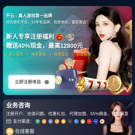
Kaiyun-开云（中
国）官方网站
_KAIYUN
SPORTS
SEARCH
网站导航
首页
>
实时新闻
> 开云体育中国-关于春风得意！中国女足雄起闯出新天地
的信息
开云体育中国-关于春风得意！中国女足雄
2025
08-10
起闯出新天地的信息