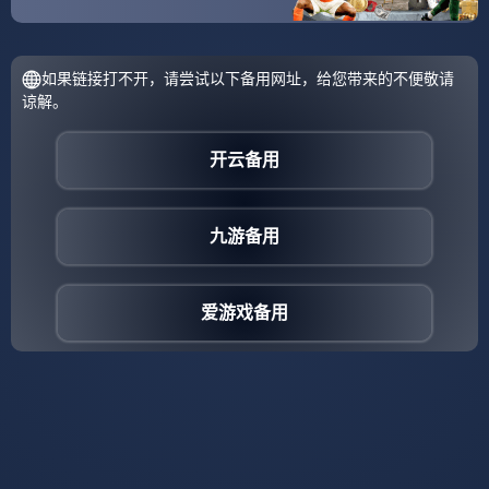
中国足球队对印尼队的比分是2比1在2024年10月15日进行
的2026年世界杯预选赛亚洲区第三阶段C组第4轮比赛
中，中国足球队在主场迎来了与印尼队的对决经过一场激
烈的较量，最终中国足球队以2比1的比分战胜了印尼队，
结束了此前在18强赛中的三连败，收获了宝贵的首胜比赛
过程中，中国足球队的拜合。
最终在下半程球队因为伤病影响状态下滑的情况下，顶住
了压力，最终和球员们收获了胜利的果实，也让等待了七
年的马德里竞技心满意足，而下个赛季他们也依然会成为
西班牙甲级联赛冠军最有力的争夺者之一本赛季西蒙尼对