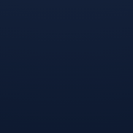
这场比赛，因一次神奇的换人，一位球员的爆发，从一场
可能的悲剧，演变为荡气回肠的史诗，三笘薰，用他脚下
的魔法，不仅将荷兰队从悬崖边拉回，更将自己铭刻在这
支球队乃至本届欧洲杯的历史之中，他证明了，在足球世
界里，真正的“关键先生”，总能在至暗时刻，成为那道刺