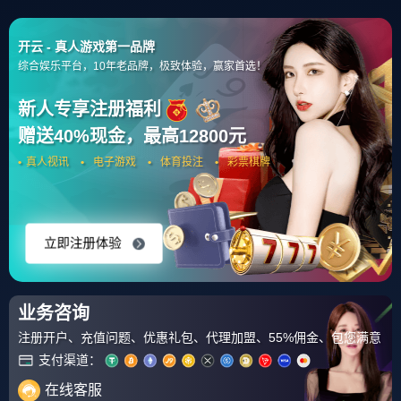
Kaiyun-开云（中
国）官方网站
_KAIYUN
SPORTS
SEARCH
网站导航
首页
>
开云集团
> 开云平台-中国队险胜日本队，安赛龙点燃赛场
开云平台-中国队险胜日本队，安赛龙点燃
2025
11-06
赛场