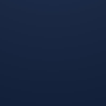
#x2022马汀等一众丹麦顶级羽毛球选手根据安赛龙的个人
身体条件，张连营为他制定了一套包括针对步伐的调整肌
肉的。
3奈良冈功大2017年9月，奈良冈功大出战印尼日惹举行的
世界青年羽毛球锦标赛，在率先进行的混合团体赛中，日
本队取得铜牌而在单打赛事中，奈良冈功大以0比2不敌赛
会4号种子马来西亚的梁峻豪，赢得铜牌羽毛球介绍 羽毛
球是一项隔着球网，使用长柄网状球拍击打用羽毛和软木
制作而成的一种小型球类。
目前全球羽毛球1级运动员国际健将名单没有公开的完整
统计，但可以列举一些知名选手2025年活跃的顶尖选手包
括1 中国石宇奇男单陈雨菲女单梁伟铿王昶男双2 丹麦安
赛龙男单安东森男单3 印尼金廷男单乔纳坦男单4 日本奈
良冈功大男单山口。