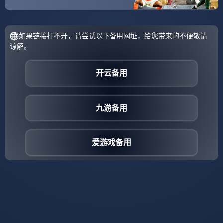
对阵日本队如果中国队在14决赛中遇到日本队，那么一单
的对决将尤为关键桃田贤斗作为日本队的核心选手，实力
出众，中国队需要找到应对之策在二单和三单的比拼中，
中国队并非没有机会，但需要选手们发挥出最佳水平双打
方面，中国队与日本队的竞争将非常激烈，胜负难料对阵
马来西亚队若中国队与。
但好在，安赛龙遇到了中国教练张连营曾经的天津羽毛球
女队教练，1989年通过朋友介绍前往丹麦执教，带出了亚
特兰大奥运会男单冠军的拉尔森1997年世锦赛男单冠军皮
特#x2022拉斯姆森与获得1999年世锦赛女单冠军卡米拉