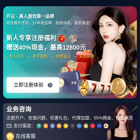
Kaiyun-开云（中
国）官方网站
_KAIYUN
SPORTS
SEARCH
网站导航
首页
>
开云集团
> 开云体育官方网站-斯图加特客场艰难战平，状态稳定的
简单介绍
开云体育官方网站-斯图加特客场艰难战
2025
05-29
平，状态稳定的简单介绍