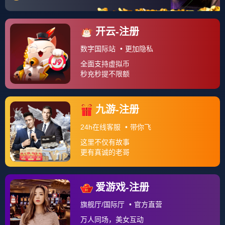
开云
开云集团
围观
1059
次
5 条评论
日期：
2025-05-29
1、斯图加特在战绩方面展现出了相当的稳定性，连续5场
字体：
大
中
小
比赛保持不败，其中包括4场胜利和1场平局仅有一场11的
平局是对阵德甲排名第一的勒沃库森尽管斯图加特的表现
如此出色，但他们做客挑战实力完全占优的拜仁仍然面临
着困难比分分析 在之前的114次交锋中，拜仁赢得73场，
而斯图加特只击败了巴伐利亚豪门19。
2、虽然两队近期表现都十分抢眼，但美因茨05在主场对
阵斯图加特时，却保持着不败纪录不过，斯图加特状态更
胜一筹，有望在这场比赛中取得胜利尽管美因茨05在德比
战中保持着主场不败的纪录，但斯图加特近期表现出色，
状态更胜一筹，有望在这场比赛中取得胜利。
3、2 杜伊斯堡对阵斯图加特，从球队状态和历史成绩来