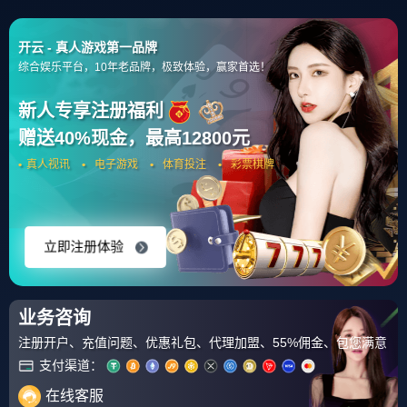
Kaiyun-开云（中
国）官方网站
_KAIYUN
SPORTS
SEARCH
网站导航
首页
>
开云集团
> 开云体育app-铁闸无形，奥亚尔萨瓦尔如何用智慧之锁困
住突尼斯尖刀
开云体育app-铁闸无形，奥亚尔萨瓦尔如
2026
04-22
何用智慧之锁困住突尼斯尖刀