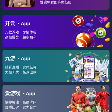
行“点对点”的智能压迫与路线封锁。
纵观全场，奥亚尔萨瓦尔的防守呈现出鲜明的“预判
性”与“非身体消耗性”特点，他极少进行鲁莽的铲抢或激
烈的身体对抗，而是如同一位高明的棋手，提前卡位，当
突尼斯后卫试图寻找中场核心哈兹里时，奥亚尔萨瓦尔总
能抢先一步，移动至传球线路上，迫使对方改变出球方