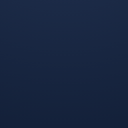
极快、对抗激烈的世界杯赛场，奥亚尔萨瓦尔证明了，最
高效的防守有时并非血肉之躯的碰撞，而是瞬间的决策与
空间的掌控，他宛如一位沉默的战术家，用奔跑与选位编
织了一张无形之网，悄然覆盖了突尼斯最锋利的矛尖，他
的表现启示我们，足球场上的“锁死”，未必是壮汉的贴身
缠斗,也可以是智者的一次次精准预判。