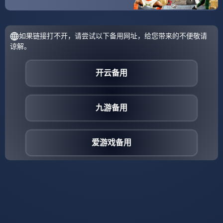
向，转向威胁更小的区域，他的拦截，更多是拦截“意
图”而非仅仅是皮球，数据显示，他本场比赛的抢断次数
并非最高，但由他负责盯防的突尼斯左路进攻走廊,其向
前传球成功率较之小组赛首战大幅下降。
这种防守的艺术，根植于他作为顶级进攻球员的独特洞察
力，常年身处进攻一线，奥亚尔萨瓦尔深谙进攻发起者最
舒适的接球位置、最习惯的转身方向以及最危险的传球线
路，他将这份“进攻者思维”完美逆向运用于防守中，实现
了“知彼”基础上的精准防御，每一次优雅的卡位、每一次
及时的移动，都是智力对蛮力的胜利，正如瑞士主帅穆拉
特·雅金赛后所言：“米克尔（奥亚尔萨瓦尔）的贡献无法
完全用数据体现，他让对手的进攻引擎在最开始就出现了
故障。”
这场比赛，重新定义了现代足球对“防守”的认知，在节奏