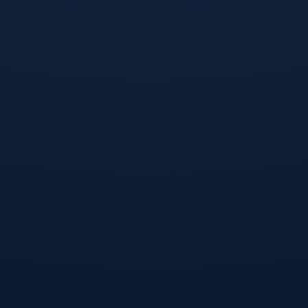
球员惩罚，这就是最高水平的欧冠，犯错就会付出代
价。” 代价，便是在主场球迷面前，被对手用最经济、最
致命的方式“一波带走”。
雨夜中的圣马梅斯，成为了一幕现代足球战术与个人英雄
主义交相辉映的戏剧舞台，毕尔巴鄂的全局压制，最终败
给了美洲队极致的防守韧性，与穆勒那如手术刀般精准的
致命一击，这场比赛没有跌宕起伏的过程，却有着最震撼
人心的结局，它再次印证了足球场上那条古老而永恒的真
理：控球与场面优势，从来不等同于胜利，而在最关键的
时刻，挺身而出的“关键先生”，才是能够一锤定音、改写
历史的真正主角，穆勒和他的墨西哥美洲队，用一场经典
的“反杀”，在欧冠的史诗中，刻下了属于自己的、冷静而
犀利的一笔。
作者：开云