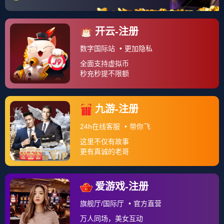
开云
开云集团
围观
153
次
5 条评论
日期：
2026-04-22
雨，毫无征兆地倾泻而下，将圣马梅斯球场笼罩在一片苍
字体：
大
中
小
茫的水幕之中，原本沸腾的巴斯克海岸，此刻只剩下雨水
敲打看台顶棚的轰鸣，与三万颗骤然收紧的心跳同频，当
记分牌上“毕尔巴鄂竞技 0 - 1 墨西哥美洲”的鲜红字样在
暴雨中闪烁，这场被寄予厚望的欧冠对决，竟以如此猝不
及防的方式，被来自墨西哥高原的客人划上了休止符，决
定这一切的，是托马斯·穆勒——这位在最后十分钟才披
挂上阵的德国老将，用一剑封喉的冷静，诠释了何为真正
的“关键先生”。
比赛的前八十分钟，是典型的巴斯克风暴，毕尔巴鄂竞技
的球员们如同永不疲倦的斗牛，用令人窒息的压迫、简洁
凌厉的纵向传递，以及对每一个二分之一球的疯狂争夺，
将比赛牢牢钉在墨西哥美洲的半场，圣马梅斯的看台是第