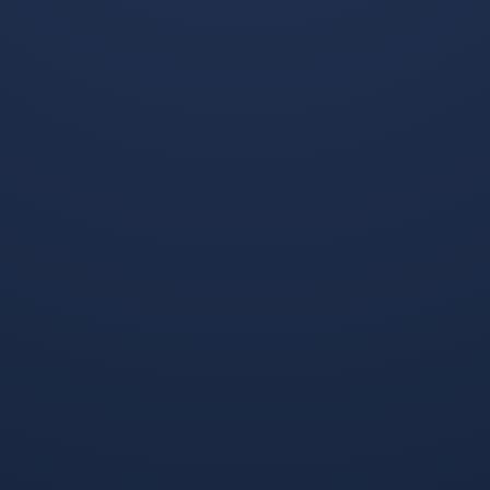
底杀死了比赛的悬念，剩余的几分钟连同伤停补时，成了
垃圾时间，墨西哥美洲队用全场唯一一次射正，完成了最
极致的“一波带走”。