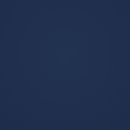
洛萨诺没有选择内切，他凭借最后一丝体能下底，在皮球
即将出底线前，用右脚兜出一记低平传中，球速不快，但
带着强烈的旋转，穿过雨幕，绕过前点试图解围的毕尔巴
鄂中卫，精准地飞向点球点附近，那里，穆勒仿佛早已等
候多时，他的跑位鬼魅般地避开了防守队员的贴身，在身
体失去平衡、几乎背对球门的情况下，用右脚外脚背凌空
轻轻一垫，没有发力爆射，没有追求角度，那更像是一个
四两拨千斤的卸力动作，皮球却因此改变了方向，划出一
道违反物理常识的微弱弧线，从守门员伸出的指尖与门柱
之间唯一的缝隙中,钻入了网窝！
球进了！整个圣马梅斯瞬间失声，只有滂沱大雨依旧，穆
勒没有疯狂的庆祝，他只是从草皮上爬起，指了指自己胸
前的队徽，然后冲向角旗区，迎接从替补席蜂拥而至的队
友，这个进球，抽走了毕尔巴鄂竞技最后一口心气，也彻