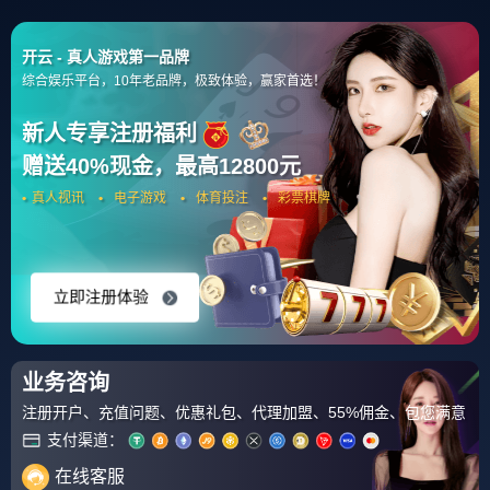
Kaiyun-开云（中
国）官方网站
_KAIYUN
SPORTS
SEARCH
网站导航
首页
>
开云集团
> 开云体育在线-包含巴黎圣日耳曼保持不败，小组前景乐
观的词条
开云体育在线-包含巴黎圣日耳曼保持不
2025
05-30
败，小组前景乐观的词条