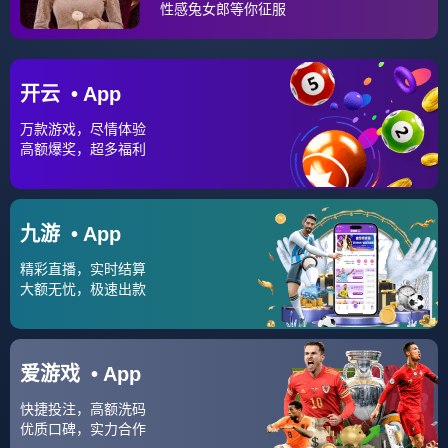
作者：开云
Kaiyun-开云（中国）官方网站_KAIYUN SPORT
站点
QQ交谈
开云体育在线-罗马客胜塞维利亚，意甲球队展现出色实力的简单介绍