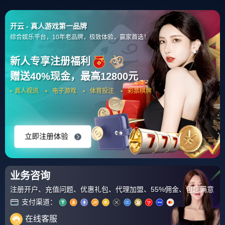
Kaiyun-开云（中
国）官方网站
_KAIYUN
SPORTS
SEARCH
网站导航
首页
>
开云动态
> 开云体育官方网站-国安主场告捷，继续保持榜首位置的
简单介绍
开云体育官方网站-国安主场告捷，继续保
2025
07-04
持榜首位置的简单介绍