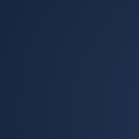
性，第24分钟，加纳核心库杜
开云下载-贝林厄姆一锤定音，罗马尼亚2-
2026
06-11
开云
开云赛事
围观61次
0 条评论
2026年7月的一个闷热夜晚,
马尼亚对阵沙特阿拉伯，两支在
他们几乎被逼入绝境；沙特则在
无缥缈，但比赛的进程却让所
球，撕开了沙特人的防线，也点燃
开云体育APP下载-绝杀！2026世界杯A
2026