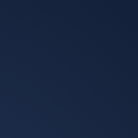
E组焦点战，比利时遭澳大利亚逆袭
迷满怀信
开云体育-南美劲旅碾压中北美黑马，乌拉圭3-0横
杯历史
扫哥斯达黎加，内马尔中场调度堪称大师级
办国，
开云体育app-绿洲风暴，加维闪耀，伊拉克力克乌
名字早
兹别克斯坦引爆2026世界杯A组悬念
开云平台-生死战惊魂！乌拉圭1-0险胜哥斯达黎
加，托纳利中场大师级表现力挽狂澜
开云体育官方网站-惊天逆转！哥斯达黎加狂胜波
兰，凯恩绝杀定乾坤
开云体育入口-冷门之夜，萨内闪耀—2026世界杯
H组泰国对阵瑞典战记
开云官网-控球为王，梅西主宰，2026世界杯D组
险胜加
韩国对阵罗马尼亚战术解析
天际的
开云体育中国-亚平宁之刃刺穿航海帝国，意大利
场，加
绝杀葡萄牙，努涅斯星光难掩蓝衣军团控场风暴
侵略