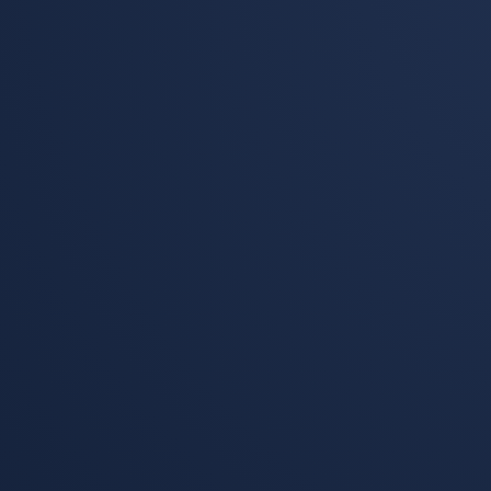
06-11
开云
开云赛事
围观67次
0 条评论
2026年世界杯的大幕刚刚拉
6月14日晚，多哈的卢赛尔体
战，卡塔尔凭借新星费利克斯的
越南，取得小组赛开门红，这场
始，东道主卡塔尔队便展现出强
开云体育app-绝境重生，2026世界杯
2026
06-11
开云
开云赛事
围观71次
0 条评论
2026年7月，北美洲的盛夏
克体育场上演，这座承载过无
境中横扫哥斯达黎加，而完成
奥·梅西。 比赛开始前，外界