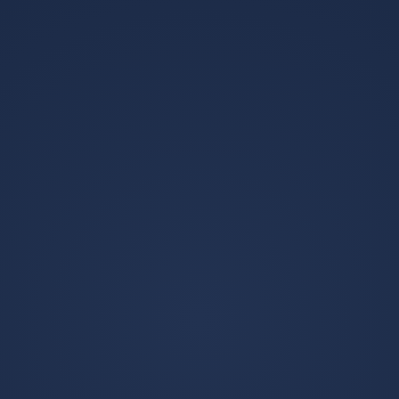
斯凭借一记禁区外的冷射，率先撕裂了荷兰队的防线，那一...
Read More >
1力克沙特
多哈的卢赛尔体育场内座无虚席，2026世界杯B组第二轮的一场焦点战在此打
首轮都未能取胜的球队狭路相逢，对于罗马尼亚而言，此前0-3惨败给英
首轮1-1战平塞尔维亚，保留了一丝希望，出线形势如同沙漠中的海市蜃
有人始料未及——英格兰中场巨星裘德·贝林厄姆用一记堪称教科书级别的
了罗马尼亚的青春风暴。 比赛伊始,沙特队展现...
Read More >
组首战，卡塔尔2-1力克越南，费利克斯独造两球闪耀全场