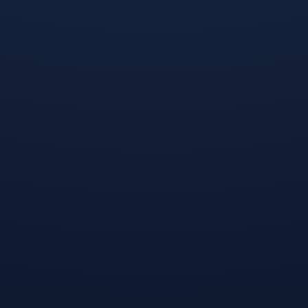
喀麦隆力克伊拉克，费利克斯主导比赛
不缺少令人血脉贲张的瞬间，而当喀麦隆与伊拉克这两支风格迥异的球队狭
，喀麦隆凭借核心球员费利克斯的统治级表现，以一场酣畅淋漓的胜利力
键三分，更让全世界的球迷再次见证了非洲雄狮的咆哮。 赛前悬念：风格
开始就被视为小组赛最具看点的对决之一,喀麦隆队坐拥多名在欧洲顶级联
换速度极快；而伊拉克队则以纪律严明、战术执行力强著称，擅...
Read More >
压哨绝杀，斯洛伐克书写2026世界杯最冷一夜
有人相信斯洛伐克能够击败德国队，哪怕是最狂热的斯洛伐克球迷，或许也
6年6月18日这个夜晚，在慕尼黑安联竞技场，斯洛伐克用一场酣畅淋漓的完
局正在形成。 3比1,这不是一个普通的比分，这是一个象征，一个信号，