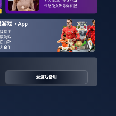
开云体育登录-日本乒乓球队鏖战波兰乒乓球队，
张继科打破历史纪录的简单介绍
开云体育在线-英国网球队鏖战澳大利亚网球队，
纳达尔爆发神勇的简单介绍
开云体育下载-包含尤文客场大胜，拉齐奥实力逐
渐褪去的词条
足了全
开云体育app-激情四射的比赛胜负，直击现场全面
——这
报道！的简单介绍
告回
开云下载-篮网战胜老鹰结束两连败
以为这
最近发表
开云体育官网-北欧风暴席卷中东，德布劳内导演
瑞典全胜，沙特在死亡之组饮恨
开云体育官方网站-冰原铁骑踏平波斯，巴雷拉致
命一击，芬兰碾压伊朗震撼2026世界杯C组
开云体育官方网站-魔笛奏响绝唱，莫德里奇导演