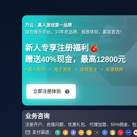
Kaiyun-开云（中国）官方网
首页
开云集团
实时新闻
开云赛事
首页
>
开云赛事
分类目录归档：
开云赛事
开云体育下载-2026世界杯历史重演，尼
2026
06-14
开云
开云赛事
围观68次
0 条评论
2026年6月18日,墨西哥城
猎，尼日利亚球员们跪倒在草皮
历史的老球迷来说，这一幕仿佛
会男足决赛，正是尼日利亚2-
血，历史的回响如惊雷般炸裂在北