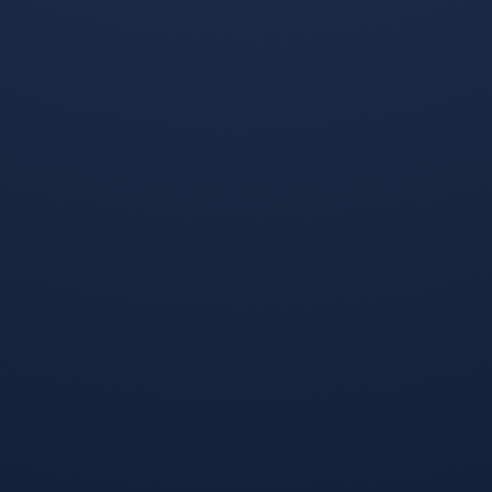
而智利队，虽然拥有梅西、劳塔罗等巨星，但整体年龄偏大，体...
Read More >
强强对话，罗马尼亚憾负克罗地亚
已然点燃,在F组的一场焦点战役中，罗马尼亚与克罗地亚这对巴尔干“老冤家
锁定在克罗地亚“黄金一代”的谢幕演出，却未曾料到，真正的主角竟是
哈里·凯恩，全场比赛，凯恩用一传一射的完美表现，不仅击碎了罗马尼亚
这片充满历史纠葛的土地上，战术与巨星的火花，足以点燃整个足球世界。
 比赛伊始,双方主教练便展现出截然不同的战术...
Read More >