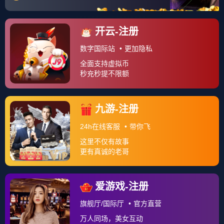
开云体育-魔笛悠扬，东欧铁骑踏破波斯铁
2026
07-03
骑，2026世界杯C组克罗地亚横扫伊朗，吉鲁
开云
开云集团
围观69次
0 条评论
表现抢眼
NEW
2026年6月18日的夜晚,卡塔尔多哈的哈利
法国际体育场被一种不可思议的氛围笼
罩，这座见证了无数传奇的球场，今夜
再度迎来一场足以载入世界杯史册的对
决——C组小组赛首轮，克罗地亚对阵伊朗，没有人预料到，这场看
似实力悬殊却充满变数的比赛，最终会演变成一场令人瞠目结舌
的“大屠杀”：克罗地亚以4比0的悬殊比分横扫伊朗，而法国老将吉鲁
——没错，这位已经39岁的“高龄”前锋，再一次用令人难以置信的表
现抢走了所有人的目光。 当比赛哨声响起的那一刻,克罗地亚人便向
全世界展示了何为“东欧铁骑...
Read More
>
开云体育官方网站-沙漠风暴中的黑色闪电，
2026